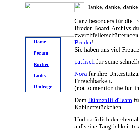
Danke, danke, danke
Ganz besonders für die f
Broder-Board-Archivs
du
zwerchfellerschütternde
Broder
!
Home
Sie haben uns viel Freude
Forum
patfisch
für seine schnell
Bücher
Nora
für ihre Unterstütz
Links
Erreichbarkeit.
Umfrage
(not to mention the fun in
Dem
BühnenBildTeam
fü
Kabinettstückchen.
Und natürlich der ehemal
auf seine Tauglichkeit te