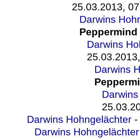
25.03.2013, 07
Darwins Hohn
Peppermind
Darwins Ho
25.03.2013,
Darwins H
Pepperm
Darwins
25.03.2
Darwins Hohngelächter
Darwins Hohngelächter