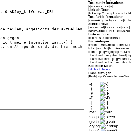
Text kursiv formatieren
[i]kursiver Text[/i]
Link einfügen
[link=http://example.com/]Linkte
Text farbig formatieren
[color=#rgb]farbiger Text[/colo
Schriftgröße
[size=small]kleiner Text[/size]
[size=large]großer Text[/size]
Liste einfügen
[list][*]Listenpunkt[/list]
Bild einfügen
[img]http://example.com/image.
links: [img=left]http://example
rechts: [img=right]http://exam
Thumbnail: [img=thumbnail]htt
Thumbnail links: [img=thumbna
Thumbnail rechts: [img=thumbn
Bild hoch laden
Bild hoch laden ...
Flash einfügen
[flash]http://example.com/flash
:-)
;-)
:-P
:-D
:-|
:-(
:rofl:
:sleep:
:give5:
:crying:
:baeh2: