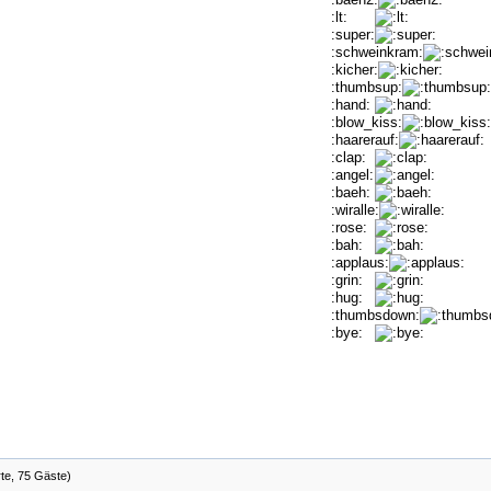
:lt:
:super:
:schweinkram:
:kicher:
:thumbsup:
:hand:
:blow_kiss:
:haarerauf:
:clap:
:angel:
:baeh:
:wiralle:
:rose:
:bah:
:applaus:
:grin:
:hug:
:thumbsdown:
:bye:
rte, 75 Gäste)