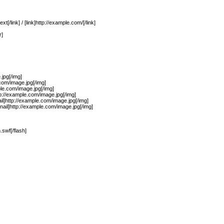
xt[/link] / [link]http://example.com/[/link]
r]
jpg[/img]
.com/image.jpg[/img]
ple.com/image.jpg[/img]
p://example.com/image.jpg[/img]
il]http://example.com/image.jpg[/img]
ail]http://example.com/image.jpg[/img]
.swf[/flash]