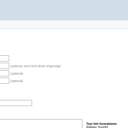
(optional, wird nicht direkt angezeigt)
(optional)
(optional)
Text fett formatieren
[b]fetter Text[/b]