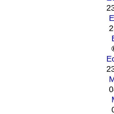
2
E
2
Ec
2
M
0