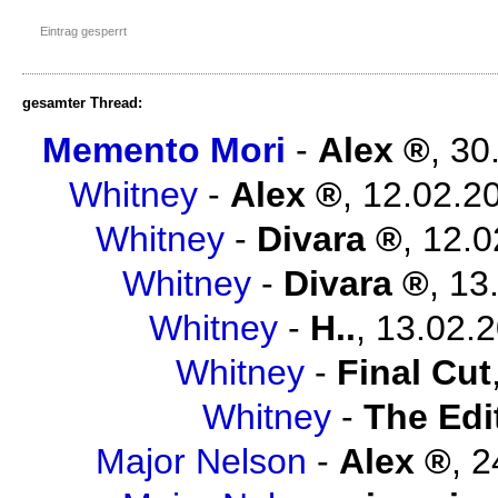
Eintrag gesperrt
gesamter Thread:
Memento Mori
-
Alex
,
30
Whitney
-
Alex
,
12.02.2
Whitney
-
Divara
,
12.0
Whitney
-
Divara
,
13
Whitney
-
H..
,
13.02.2
Whitney
-
Final Cut
Whitney
-
The Edi
Major Nelson
-
Alex
,
2