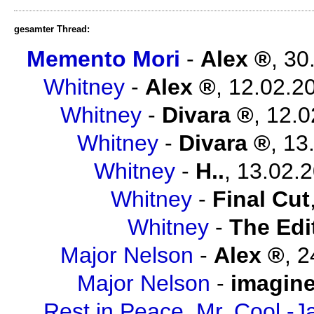
gesamter Thread:
Memento Mori
-
Alex
,
30
Whitney
-
Alex
,
12.02.2
Whitney
-
Divara
,
12.0
Whitney
-
Divara
,
13
Whitney
-
H..
,
13.02.2
Whitney
-
Final Cut
Whitney
-
The Edi
Major Nelson
-
Alex
,
2
Major Nelson
-
imagin
Rest in Peace, Mr. Cool -J