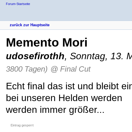
Forum-Startseite
zurück zur Hauptseite
Memento Mori
udosefirothh
,
Sonntag, 13. 
3800 Tagen)
@ Final Cut
Echt final das ist und bleibt e
bei unseren Helden werden
werden immer größer...
Eintrag gesperrt