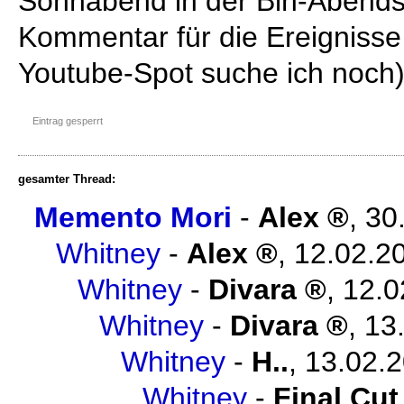
Sonnabend in der Bln-Abends
Kommentar für die Ereigniss
Youtube-Spot suche ich noch
Eintrag gesperrt
gesamter Thread:
Memento Mori
-
Alex
,
30
Whitney
-
Alex
,
12.02.2
Whitney
-
Divara
,
12.0
Whitney
-
Divara
,
13
Whitney
-
H..
,
13.02.2
Whitney
-
Final Cut