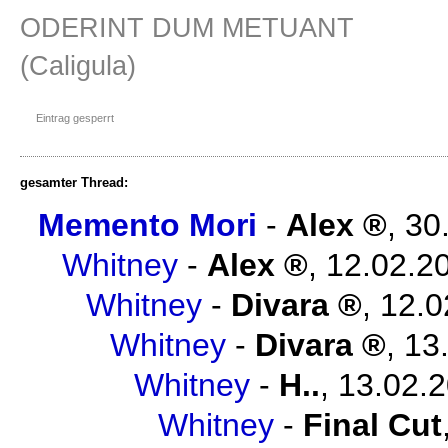
ODERINT DUM METUANT
(Caligula)
Eintrag gesperrt
gesamter Thread:
Memento Mori
-
Alex
,
30
Whitney
-
Alex
,
12.02.2
Whitney
-
Divara
,
12.0
Whitney
-
Divara
,
13
Whitney
-
H..
,
13.02.2
Whitney
-
Final Cut