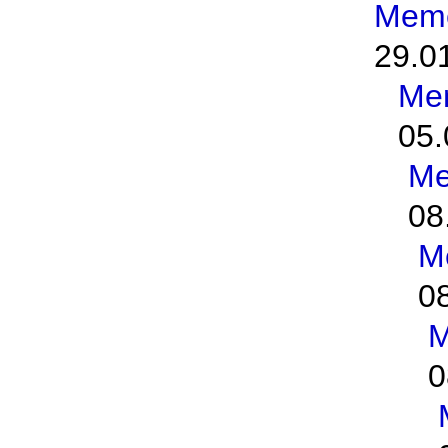
Meme
29.0
Me
05.
Me
08
M
0
M
0