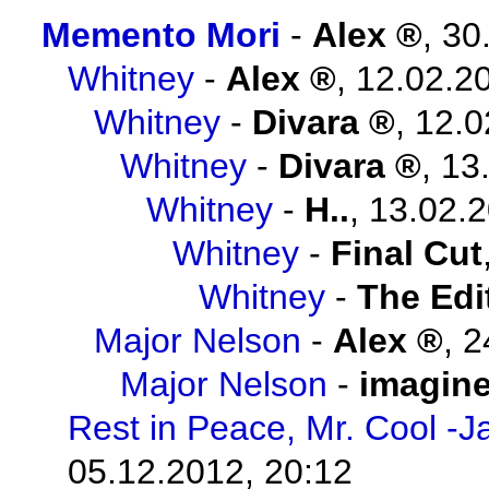
Memento Mori
-
Alex
,
30
Whitney
-
Alex
,
12.02.2
Whitney
-
Divara
,
12.0
Whitney
-
Divara
,
13
Whitney
-
H..
,
13.02.2
Whitney
-
Final Cut
Whitney
-
The Edi
Major Nelson
-
Alex
,
2
Major Nelson
-
imagin
Rest in Peace, Mr. Cool -J
05.12.2012, 20:12