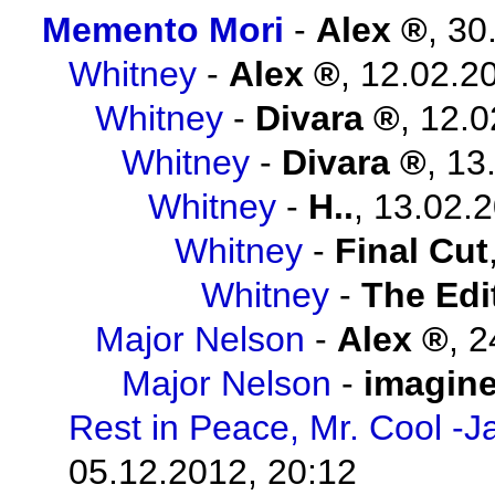
Memento Mori
-
Alex
,
30
Whitney
-
Alex
,
12.02.2
Whitney
-
Divara
,
12.0
Whitney
-
Divara
,
13
Whitney
-
H..
,
13.02.2
Whitney
-
Final Cut
Whitney
-
The Edi
Major Nelson
-
Alex
,
2
Major Nelson
-
imagin
Rest in Peace, Mr. Cool -J
05.12.2012, 20:12