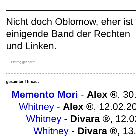
_______________________
Nicht doch Oblomow, eher ist
einigende Band der Rechten
und Linken.
Eintrag gesperrt
gesamter Thread:
Memento Mori
-
Alex
,
30
Whitney
-
Alex
,
12.02.2
Whitney
-
Divara
,
12.0
Whitney
-
Divara
,
13