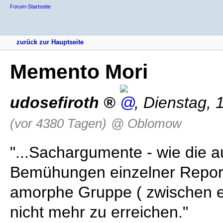
Forum-Startseite
zurück zur Hauptseite
Memento Mori
udosefiroth
,
Dienstag, 
(vor 4380 Tagen)
@ Oblomow
"...Sachargumente - wie die a
Bemühungen einzelner Report
amorphe Gruppe ( zwischen ex
nicht mehr zu erreichen."