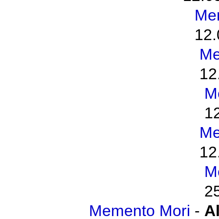
Me
12.
Me
12
M
1
Me
12
M
2
Memento Mori
-
A