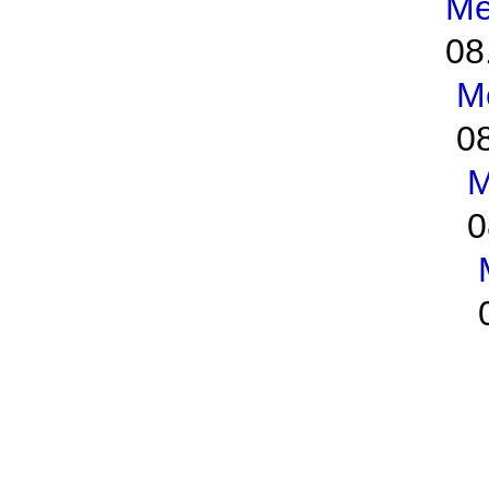
Me
08
M
0
M
0