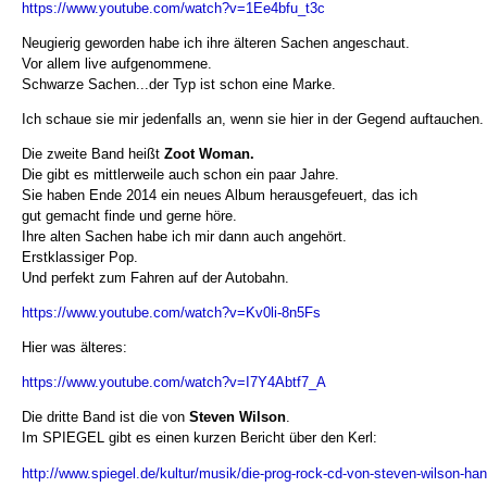
https://www.youtube.com/watch?v=1Ee4bfu_t3c
Neugierig geworden habe ich ihre älteren Sachen angeschaut.
Vor allem live aufgenommene.
Schwarze Sachen...der Typ ist schon eine Marke.
Ich schaue sie mir jedenfalls an, wenn sie hier in der Gegend auftauchen.
Die zweite Band heißt
Zoot Woman.
Die gibt es mittlerweile auch schon ein paar Jahre.
Sie haben Ende 2014 ein neues Album herausgefeuert, das ich
gut gemacht finde und gerne höre.
Ihre alten Sachen habe ich mir dann auch angehört.
Erstklassiger Pop.
Und perfekt zum Fahren auf der Autobahn.
https://www.youtube.com/watch?v=Kv0li-8n5Fs
Hier was älteres:
https://www.youtube.com/watch?v=I7Y4Abtf7_A
Die dritte Band ist die von
Steven Wilson
.
Im SPIEGEL gibt es einen kurzen Bericht über den Kerl:
http://www.spiegel.de/kultur/musik/die-prog-rock-cd-von-steven-wilson-han