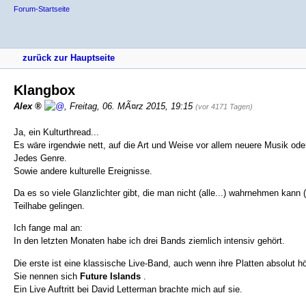
Forum-Startseite
zurück zur Hauptseite
Klangbox
Alex
,
Freitag, 06. MÃ¤rz 2015, 19:15
(vor 4171 Tagen)
Ja, ein Kulturthread...
Es wäre irgendwie nett, auf die Art und Weise vor allem neuere Musik od
Jedes Genre.
Sowie andere kulturelle Ereignisse.
Da es so viele Glanzlichter gibt, die man nicht (alle...) wahrnehmen kann (
Teilhabe gelingen.
Ich fange mal an:
In den letzten Monaten habe ich drei Bands ziemlich intensiv gehört.
Die erste ist eine klassische Live-Band, auch wenn ihre Platten absolut hö
Sie nennen sich
Future Islands
.
Ein Live Auftritt bei David Letterman brachte mich auf sie.