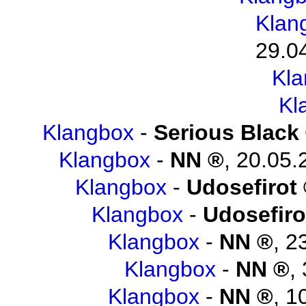
Klan
29.0
Kl
Kl
Klangbox
-
Serious Black
Klangbox
-
NN
,
20.05.
Klangbox
-
Udosefirot
Klangbox
-
Udosefiro
Klangbox
-
NN
,
2
Klangbox
-
NN
,
Klangbox
-
NN
,
1