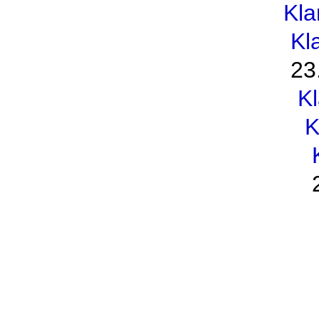
Kl
Kl
23
K
K