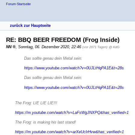
Forum-Startseite
zurück zur Hauptseite
RE: BBQ BEER FREEDOM (Frog Inside)
NN
,
Sonntag, 06. Dezember 2020, 22:46
(vor 2071 Tagen)
@ KdG
Das sollte genau dein Metal sein:
https://www.youtube.com/watch?v=0UJLtHqPA1E&t=28s
Das sollte genau dein Metal sein:
https://www.youtube.com/watch?v=0UJLtHqPA1E&t=28s
The Frog: LIE LIE LIE!!!
https://m.youtube.com/watch?v=LaFsWgJNXPQ&has_verified=1
The Frog: is making his last stand!
https://m.youtube.com/watch?v=arXeUcIrHvw&has_verified=1