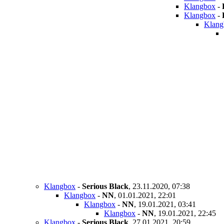
Klangbox
-
Klangbox
-
Klang
Klangbox
-
Serious Black
,
23.11.2020, 07:38
Klangbox
-
NN
,
01.01.2021, 22:01
Klangbox
-
NN
,
19.01.2021, 03:41
Klangbox
-
NN
,
19.01.2021, 22:45
Klangbox
-
Serious Black
,
27.01.2021, 20:59