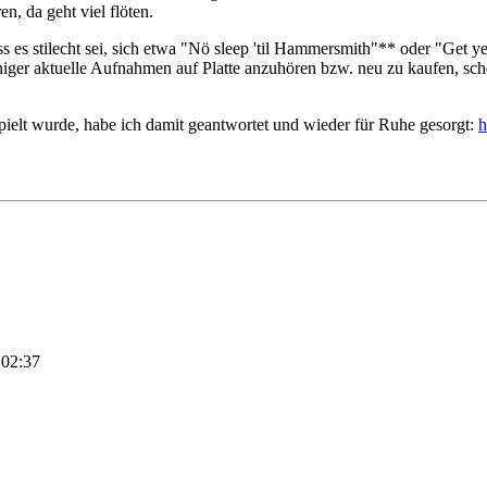
n, da geht viel flöten.
ss es stilecht sei, sich etwa "Nö sleep 'til Hammersmith"** oder "Get ye
ger aktuelle Aufnahmen auf Platte anzuhören bzw. neu zu kaufen, schei
ielt wurde, habe ich damit geantwortet und wieder für Ruhe gesorgt:
h
 02:37