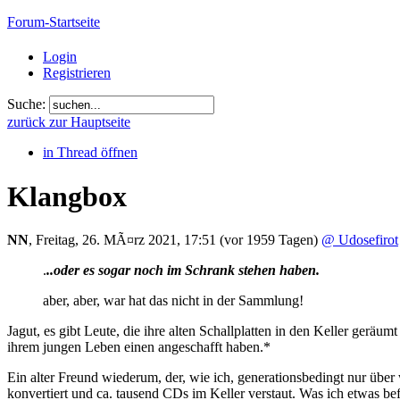
Forum-Startseite
Login
Registrieren
Suche:
zurück zur Hauptseite
in Thread öffnen
Klangbox
NN
,
Freitag, 26. MÃ¤rz 2021, 17:51
(vor 1959 Tagen)
@ Udosefirot
.
..oder es sogar noch im Schrank stehen haben.
aber, aber, war hat das nicht in der Sammlung!
Jagut, es gibt Leute, die ihre alten Schallplatten in den Keller gerä
ihrem jungen Leben einen angeschafft haben.*
Ein alter Freund wiederum, der, wie ich, generationsbedingt nur über
konvertiert und ca. tausend CDs im Keller verstaut. Was ich etwas b