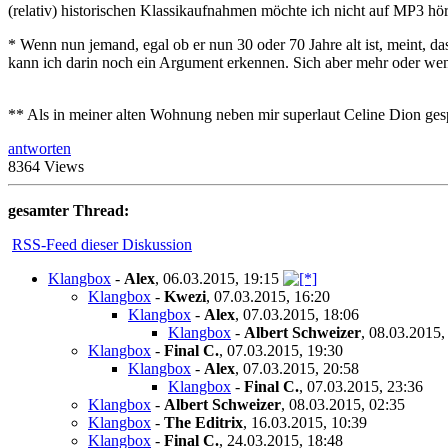
(relativ) historischen Klassikaufnahmen möchte ich nicht auf MP3 höre
* Wenn nun jemand, egal ob er nun 30 oder 70 Jahre alt ist, meint, da
kann ich darin noch ein Argument erkennen. Sich aber mehr oder weni
** Als in meiner alten Wohnung neben mir superlaut Celine Dion gesp
antworten
8364 Views
gesamter Thread:
RSS-Feed dieser Diskussion
Klangbox
-
Alex
,
06.03.2015, 19:15
Klangbox
-
Kwezi
,
07.03.2015, 16:20
Klangbox
-
Alex
,
07.03.2015, 18:06
Klangbox
-
Albert Schweizer
,
08.03.2015,
Klangbox
-
Final C.
,
07.03.2015, 19:30
Klangbox
-
Alex
,
07.03.2015, 20:58
Klangbox
-
Final C.
,
07.03.2015, 23:36
Klangbox
-
Albert Schweizer
,
08.03.2015, 02:35
Klangbox
-
The Editrix
,
16.03.2015, 10:39
Klangbox
-
Final C.
,
24.03.2015, 18:48