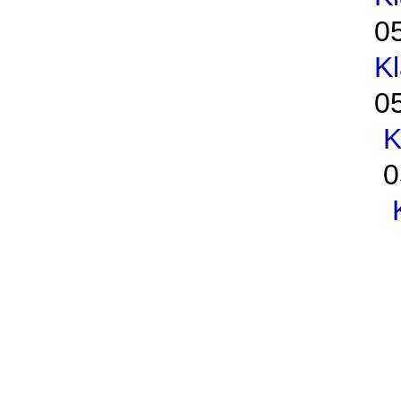
0
K
0
K
0