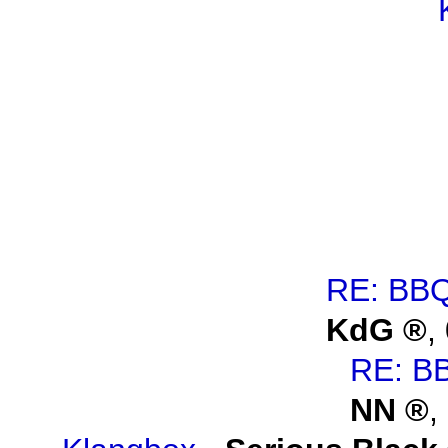
RE: BBQ
KdG
,
RE: B
NN
,