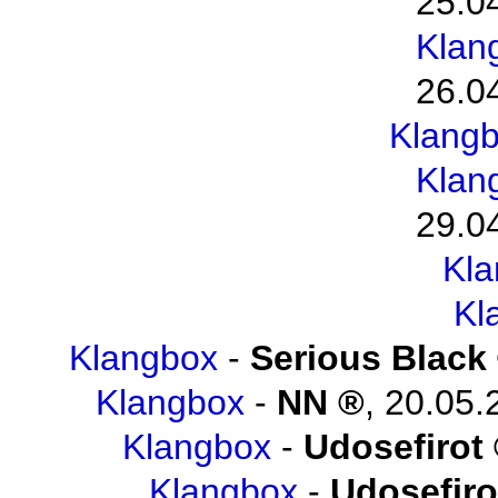
25.0
Klan
26.0
Klang
Klan
29.0
Kl
Kl
Klangbox
-
Serious Black
Klangbox
-
NN
,
20.05.
Klangbox
-
Udosefirot
Klangbox
-
Udosefiro