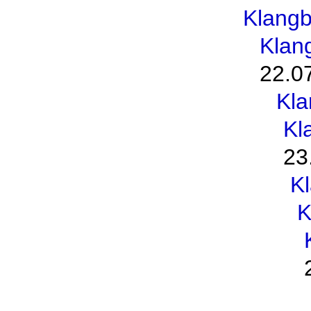
Klang
Klan
22.0
Kl
Kl
23
K
K