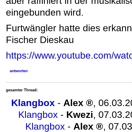
aber raffiniert in der musikal
eingebunden wird.
Furtwängler hatte dies erkann
Fischer Dieskau
https://www.youtube.com/w
antworten
gesamter Thread:
Klangbox
-
Alex
,
06.03.2
Klangbox
-
Kwezi
,
07.03.2
Klangbox
-
Alex
,
07.03