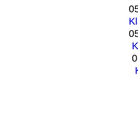
0
K
0
K
0