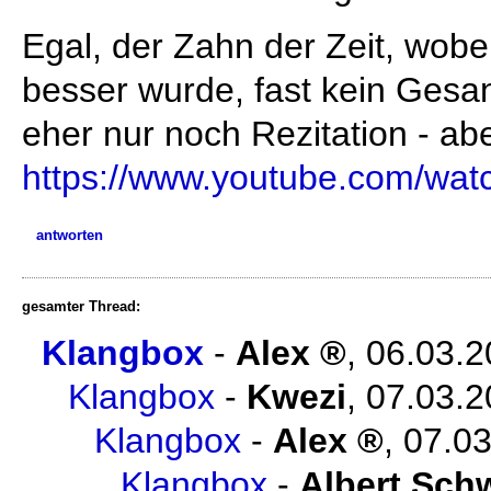
Egal, der Zahn der Zeit, wob
besser wurde, fast kein Gesa
eher nur noch Rezitation - abe
https://www.youtube.com/wa
antworten
gesamter Thread:
Klangbox
-
Alex
,
06.03.2
Klangbox
-
Kwezi
,
07.03.2
Klangbox
-
Alex
,
07.03
Klangbox
-
Albert Sch